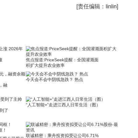
[责任编辑：linlin]
涨
焦点报道:PriceSeek提醒：全国灌溉面
积扩大提升农业效率
今天会不会中阴线急跌？ 热点
，融
“人工智能+”走进江西人日常生活（图）
到了
框！
联诚精密：乘舟投资拟受让公司6.71%