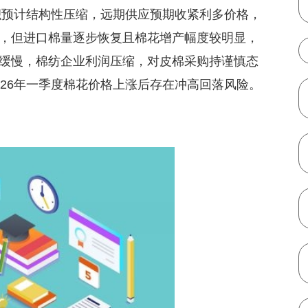
面积预计结构性压缩，远期供应预期收紧利多价格，
，但进口棉量逐步恢复且棉花增产幅度较明显，
缓慢，棉纺企业利润压缩，对皮棉采购持谨慎态
026年一季度棉花价格上涨后存在冲高回落风险。