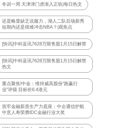
冬训一周 天津津门虎渐入正轨|每日热文
还是略显缺乏说服力，湖人二队后场新秀
短期内还是很难冲击NBA？|观焦点
[快讯]中科蓝讯7628万限售股1月15日解禁
[快讯]中科蓝讯7628万限售股1月15日解禁
热文
重点聚焦!中金：维持威高股份“跑赢行
业”评级 目标价6.4港元
筑牢金融新质生产力底座：中企通信护航
中意人寿荣膺IDC金融行业大奖