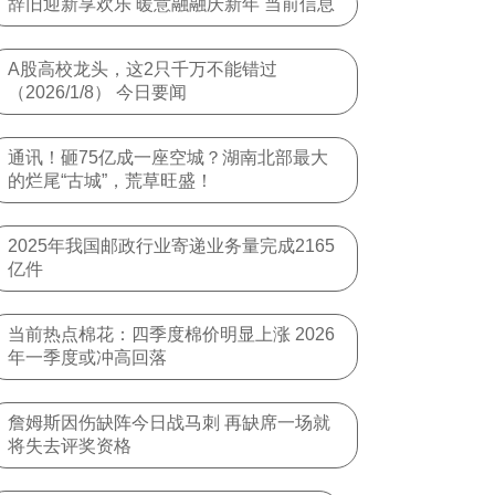
辞旧迎新享欢乐 暖意融融庆新年 当前信息
A股高校龙头，这2只千万不能错过
（2026/1/8） 今日要闻
通讯！砸75亿成一座空城？湖南北部最大
的烂尾“古城”，荒草旺盛！
2025年我国邮政行业寄递业务量完成2165
亿件
当前热点棉花：四季度棉价明显上涨 2026
年一季度或冲高回落
詹姆斯因伤缺阵今日战马刺 再缺席一场就
将失去评奖资格