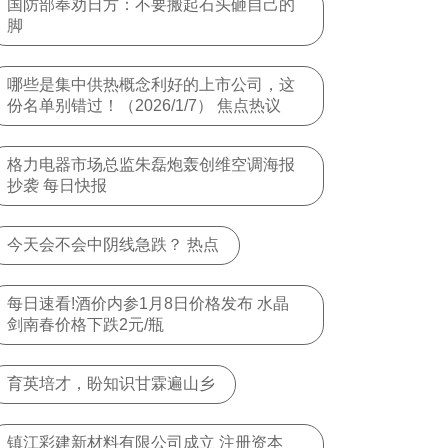
国防部奉劝日方：不要搬起石头砸自己的
脚
哪些是集中供热概念利好的上市公司，这
份名单别错过！（2026/1/7） 焦点热议
格力电器市场总监朱磊炮轰创维空调海报
抄袭 每日快报
今天会不会中阴线急跌？ 热点
每日速看!酒价内参1月8日价格发布 水晶
剑南春价格下跌2元/瓶
育英培才，盼知识甘霖遍山乡
镇江彩建新材料有限公司成立 注册资本