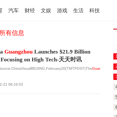
育
汽车
财经
文娱
游戏
生活
科技
u的所有信息
na
Guangzhou
Launches $21.9 Billion
 Focusing on High Tech-天天时讯
ource:ChinaVisualBEIJING,February20(TMTPOST)The
Guangzhou
Ind
2-21 06:24:53