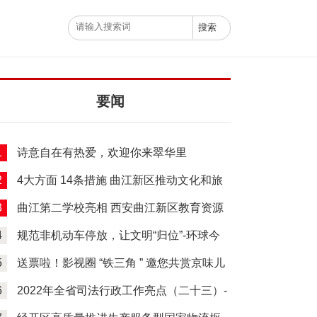
要闻
1
诗意自在有热爱，欢迎你来翠华里
2
4大方面 14条措施 曲江新区推动文化和旅
ustr
游产业深度融合高质量发展-天天滚动
3
曲江第二学校亮相 西安曲江新区教育资源
再优化
4
规范非机动车停放，让文明“归位”-环球今
日讯
5
送票啦！影视圈 “铁三角 ” 邀您共赏京味儿
话剧《断金》-全球速读
6
2022年全省司法行政工作亮点（二十三）-
当前要闻