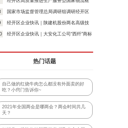
7
经开区高质量推进生产服务型国家物流枢
纽建设工作-天天热点评
8
国家市场监督管理总局调研组调研经开区
行风建设工作-天天观天下
9
经开区企业快讯｜陕建机股份两名高级技
师受省总工会表彰奖励-全球新视野
0
经开区企业快讯｜大安化工公司“西纤”商标
启用暨质量宣誓仪式成功举行-当前短讯
热门话题
自己做的红烧牛肉怎么都没有外面卖的好
吃？小窍门告诉你~
2021年全国两会是哪两会？两会时间共几
天？