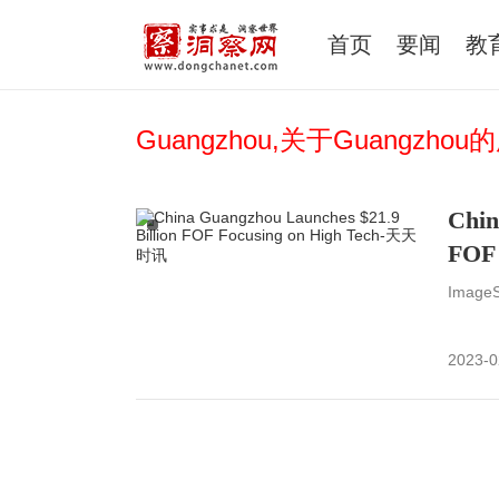
首页
要闻
教
Guangzhou,关于Guangzho
Chi
FOF
ImageS
2023-0